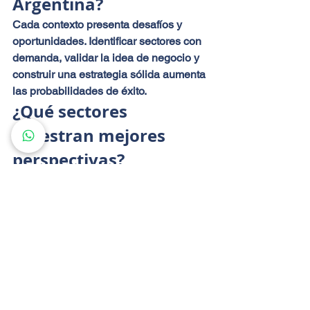
Argentina?
Cada contexto presenta desafíos y 
oportunidades. Identificar sectores con 
demanda, validar la idea de negocio y 
construir una estrategia sólida aumenta 
las probabilidades de éxito.
¿Qué sectores 
muestran mejores 
perspectivas?
Tecnología, inteligencia artificial, 
agroindustria, logística, energía, 
servicios profesionales, minería, 
software y transformación digital 
aparecen entre los sectores con mayor 
potencial de crecimiento.
¿Es necesario realizar 
una gran inversión?