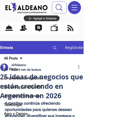
Agregá tu Empresa
Regístrate
Entrada
All Posts
elAldeano
All Posts
6 jul
4 min de lectura
25 ideas de negocios que
Empresas en Argentina
están creciendo en
Marketing para PyMES
Argentina en 2026
Aprende a Emprender
Argentina continúa ofreciendo 
Tecnología
oportunidades para quienes desean 
Agro y Campo
emprender, diversificar sus ingresos o 