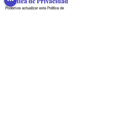
Política de Privacidad
Podemos actualizar esta Política de
Privacidad. Los cambios serán notificados
en la Plataforma.
9. Contacto
Si tienes preguntas sobre esta Política de
Privacidad, contáctanos en:
support@elaldeano.online
.
10. Fecha de
Actualización
Esta Política fue actualizada por última vez
el 8 de marzo de 2024.